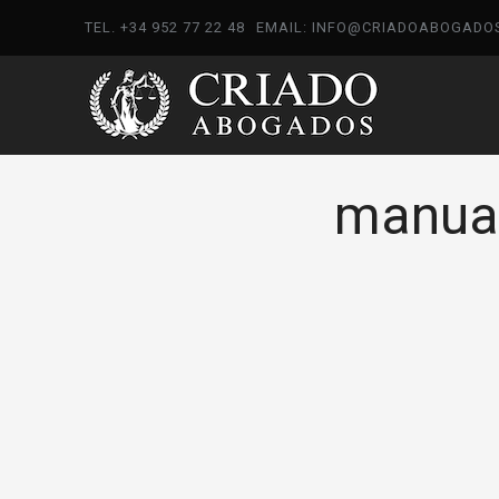
TEL. +34 952 77 22 48
EMAIL: INFO@CRIADOABOGADO
manual