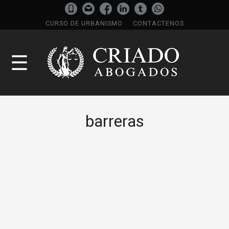
CURSO DE URBANISMO
CONTACTENOS
☰
barreras