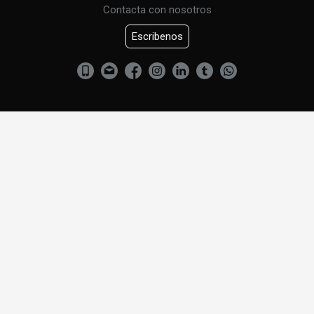
Contacta con nosotros
Escribenos
CURSO DE URBANISMO
CONTACTENOS
Criado Abogados. Todos los derechos reservados.
Política de privacidad y aviso legal