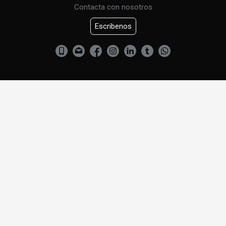
Contacta con nosotros
Escribenos
CURSO DE URBANISMO
CONTACTENOS
Criado Abogados. Todos los derechos reservados.
Política de privacidad y aviso legal