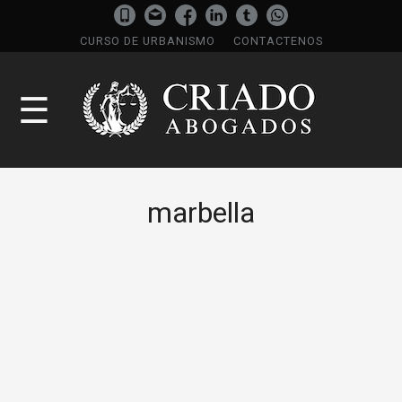
CURSO DE URBANISMO
CONTACTENOS
☰
marbella