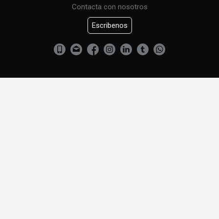
Contacta con nosotros
Escribenos
CURSO DE URBANISMO
CONTACTENOS
Criado Abogados. Todos los derechos reservados.
Política de privacidad y aviso legal