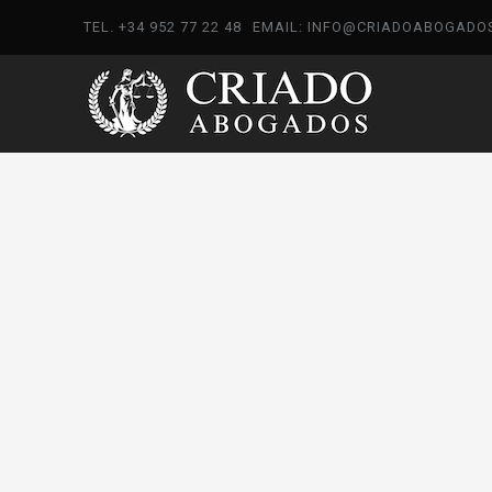
TEL. +34 952 77 22 48
EMAIL: INFO@CRIADOABOGADO